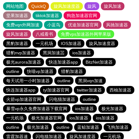
网站地图
QuickQ
旋风加速度器
旋风
旋风加速
坚果加速器
tiktok加速器
狗急加速器官网
免费vqn外网加速
小蓝鸟
优途加速器官网
风驰加速器
旋风加速器
八戒看书
免费vps加速器外网苹果版
黑豹加速器
一元机场
IOS加速器
旋风加速度器
猎豹nvp加速器
黑洞加速噐
ios加速器
极光aurora加速器
快连加速器app
BitzNet加速器
outline
快喵vp加速器
猎豹加速器
每天试用一小时加速器
outline
黑洞vqn加速
快连加速器app
tyl加速器官网
twitter加速器
西柚加速器
火箭vp加速器官网
闪电猫加速器
outline
暴雪vp永久免费加速器下载官网
ios加速器
极光加速器
一元机场
极光加速器官网
ios加速器
ios加速器
outline
极光加速器
outline
蓝鲸加速器
飞狗加速器
雷霆加器速
闪电猫加速器
旋风加速度器
一元机场