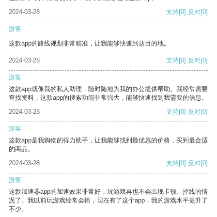
2024-03-28
支持
[0]
反对
[0]
游客
这款app的路线规划非常精准，让我能够快速到达目的地。
2024-03-28
支持
[0]
反对
[0]
游客
这款app就像我的私人助理，随时随地为我的办公提供帮助。我经常需要
查找资料，这款app的搜索功能非常强大，能够快速找到我需要的信息。
2024-03-28
支持
[0]
反对
[0]
游客
这款app是我购物的得力助手，让我能够找到最优惠的价格，买到最合适
的商品。
2024-03-28
支持
[0]
反对
[0]
游客
这款加速器app的加速效果非常好，玩游戏再也不会出现卡顿、掉线的情
况了。我以前玩游戏经常会输，现在有了这个app，我的游戏水平提升了
不少。