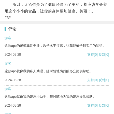
所以，无论你是为了健康还是为了美丽，都应该学会善
用这个小小的食品，让你的身体更加健康、美丽！。
#3#
评论
游客
这款app的老师非常专业，教学水平很高，让我能够学到实用的知识。
2024-03-28
支持
[0]
反对
[0]
游客
这款app就像我的私人助理，随时随地为我的办公提供帮助。
2024-03-28
支持
[0]
反对
[0]
游客
这款app就像我的娱乐小助手，随时随地为我的娱乐提供帮助。
2024-03-28
支持
[0]
反对
[0]