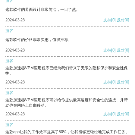
游客
这款软件的界面设计非常简洁，一目了然。
2024-03-28
支持
[0]
反对
[0]
游客
这款软件的价格非常实惠，值得推荐。
2024-03-28
支持
[0]
反对
[0]
游客
这款加速器VPM应用程序已经为我们带来了无限的隐私保护和安全性保
护。
2024-03-28
支持
[0]
反对
[0]
游客
这款加速器VPM应用程序可以给你提供最高速度和安全性的连接，并帮
助你在网络上自由移动。
2024-03-28
支持
[0]
反对
[0]
游客
这款app让我的工作效率提高了50%，让我能够更轻松地完成工作任务。