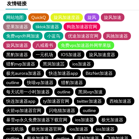
友情链接
网站地图
QuickQ
旋风加速度器
旋风
旋风加速
坚果加速器
tiktok加速器
狗急加速器官网
免费vqn外网加速
小蓝鸟
优途加速器官网
风驰加速器
旋风加速器
八戒看书
免费vps加速器外网苹果版
黑豹加速器
一元机场
IOS加速器
旋风加速度器
猎豹nvp加速器
黑洞加速噐
ios加速器
极光aurora加速器
快连加速器app
BitzNet加速器
outline
快喵vp加速器
猎豹加速器
每天试用一小时加速器
outline
黑洞vqn加速
快连加速器app
tyl加速器官网
twitter加速器
西柚加速器
火箭vp加速器官网
闪电猫加速器
outline
暴雪vp永久免费加速器下载官网
ios加速器
极光加速器
一元机场
极光加速器官网
ios加速器
ios加速器
outline
极光加速器
outline
蓝鲸加速器
飞狗加速器