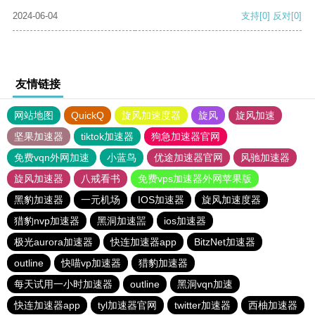
2024-06-04
支持
[0]
反对
[0]
友情链接
网站地图
QuickQ
旋风加速度器
旋风
旋风加速
坚果加速器
tiktok加速器
狗急加速器官网
免费vqn外网加速
小蓝鸟
优途加速器官网
风驰加速器
旋风加速器
八戒看书
免费vps加速器外网苹果版
黑豹加速器
一元机场
IOS加速器
旋风加速度器
猎豹nvp加速器
黑洞加速噐
ios加速器
极光aurora加速器
快连加速器app
BitzNet加速器
outline
快喵vp加速器
猎豹加速器
每天试用一小时加速器
outline
黑洞vqn加速
快连加速器app
tyl加速器官网
twitter加速器
西柚加速器