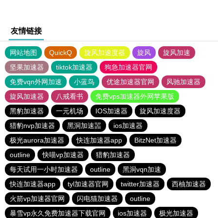
友情链接
网站地图
QuickQ
旋风加速度器
旋风
旋风加速
坚果加速器
tiktok加速器
狗急加速器官网
免费vqn外网加速
小蓝鸟
优途加速器官网
风驰加速器
旋风加速器
八戒看书
免费vps加速器外网苹果版
黑豹加速器
一元机场
IOS加速器
旋风加速度器
猎豹nvp加速器
黑洞加速噐
ios加速器
极光aurora加速器
快连加速器app
BitzNet加速器
outline
快喵vp加速器
猎豹加速器
每天试用一小时加速器
outline
黑洞vqn加速
快连加速器app
tyl加速器官网
twitter加速器
西柚加速器
火箭vp加速器官网
闪电猫加速器
outline
暴雪vp永久免费加速器下载官网
ios加速器
极光加速器