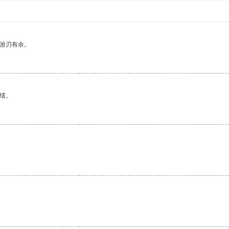
中游刃有余。
绩。