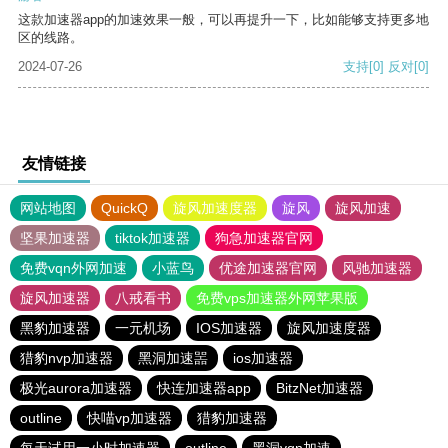
这款加速器app的加速效果一般，可以再提升一下，比如能够支持更多地
区的线路。
2024-07-26
支持
[0]
反对
[0]
友情链接
网站地图
QuickQ
旋风加速度器
旋风
旋风加速
坚果加速器
tiktok加速器
狗急加速器官网
免费vqn外网加速
小蓝鸟
优途加速器官网
风驰加速器
旋风加速器
八戒看书
免费vps加速器外网苹果版
黑豹加速器
一元机场
IOS加速器
旋风加速度器
猎豹nvp加速器
黑洞加速噐
ios加速器
极光aurora加速器
快连加速器app
BitzNet加速器
outline
快喵vp加速器
猎豹加速器