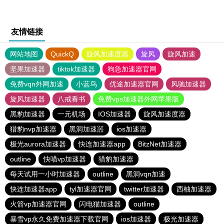
友情链接
网站地图
QuickQ
旋风加速度器
旋风
旋风加速
坚果加速器
tiktok加速器
狗急加速器官网
免费vqn外网加速
小蓝鸟
优途加速器官网
风驰加速器
旋风加速器
八戒看书
免费vps加速器外网苹果版
黑豹加速器
一元机场
IOS加速器
旋风加速度器
猎豹nvp加速器
黑洞加速噐
ios加速器
极光aurora加速器
快连加速器app
BitzNet加速器
outline
快喵vp加速器
猎豹加速器
每天试用一小时加速器
outline
黑洞vqn加速
快连加速器app
tyl加速器官网
twitter加速器
西柚加速器
火箭vp加速器官网
闪电猫加速器
outline
暴雪vp永久免费加速器下载官网
ios加速器
极光加速器