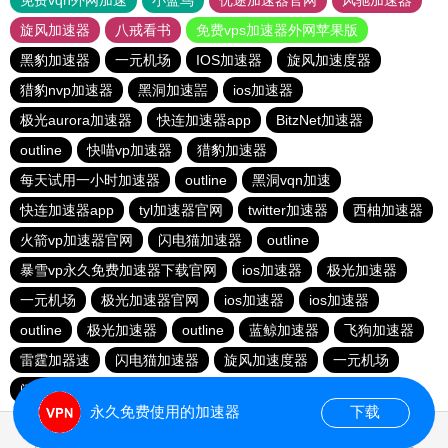
免费vqn外网加速
小蓝鸟
优途加速器官网
风驰加速器
旋风加速器
八戒看书
免费vps加速器外网苹果版
黑豹加速器
一元机场
IOS加速器
旋风加速度器
猎豹nvp加速器
黑洞加速噐
ios加速器
极光aurora加速器
快连加速器app
BitzNet加速器
outline
快喵vp加速器
猎豹加速器
每天试用一小时加速器
outline
黑洞vqn加速
快连加速器app
tyl加速器官网
twitter加速器
西柚加速器
火箭vp加速器官网
闪电猫加速器
outline
暴雪vp永久免费加速器下载官网
ios加速器
极光加速器
一元机场
极光加速器官网
ios加速器
ios加速器
outline
极光加速器
outline
蓝鲸加速器
飞狗加速器
雷霆加器速
闪电猫加速器
旋风加速度器
一元机场
闪电猫加速器
快连vp加速器
国外上网加速器
永久免费使用的加速器
下载
0.998952s