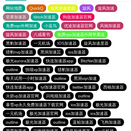
网站地图
QuickQ
旋风加速度器
旋风
旋风加速
坚果加速器
tiktok加速器
狗急加速器官网
免费vqn外网加速
小蓝鸟
优途加速器官网
风驰加速器
旋风加速器
八戒看书
免费vps加速器外网苹果版
黑豹加速器
一元机场
IOS加速器
旋风加速度器
猎豹nvp加速器
黑洞加速噐
ios加速器
极光aurora加速器
快连加速器app
BitzNet加速器
outline
快喵vp加速器
猎豹加速器
每天试用一小时加速器
outline
黑洞vqn加速
快连加速器app
tyl加速器官网
twitter加速器
西柚加速器
火箭vp加速器官网
闪电猫加速器
outline
暴雪vp永久免费加速器下载官网
ios加速器
极光加速器
一元机场
极光加速器官网
ios加速器
ios加速器
outline
极光加速器
outline
蓝鲸加速器
飞狗加速器