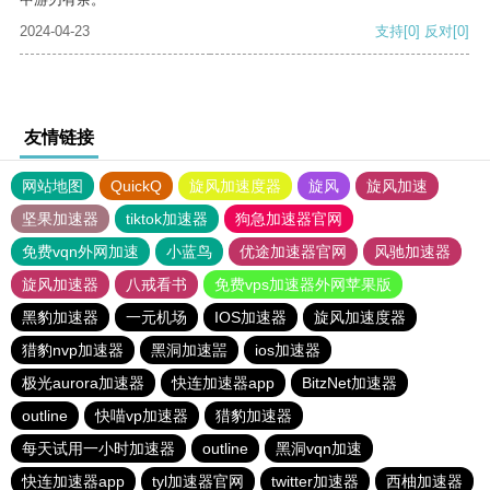
2024-04-23
支持
[0]
反对
[0]
友情链接
网站地图
QuickQ
旋风加速度器
旋风
旋风加速
坚果加速器
tiktok加速器
狗急加速器官网
免费vqn外网加速
小蓝鸟
优途加速器官网
风驰加速器
旋风加速器
八戒看书
免费vps加速器外网苹果版
黑豹加速器
一元机场
IOS加速器
旋风加速度器
猎豹nvp加速器
黑洞加速噐
ios加速器
极光aurora加速器
快连加速器app
BitzNet加速器
outline
快喵vp加速器
猎豹加速器
每天试用一小时加速器
outline
黑洞vqn加速
快连加速器app
tyl加速器官网
twitter加速器
西柚加速器