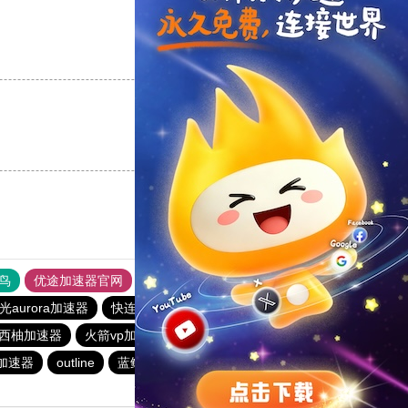
支持
[0]
反对
[0]
支持
[0]
反对
[0]
鸟
优途加速器官网
风驰加速器
旋风加速器
八戒看书
光aurora加速器
快连加速器app
BitzNet加速器
outline
西柚加速器
火箭vp加速器官网
闪电猫加速器
outline
加速器
outline
蓝鲸加速器
飞狗加速器
雷霆加器速